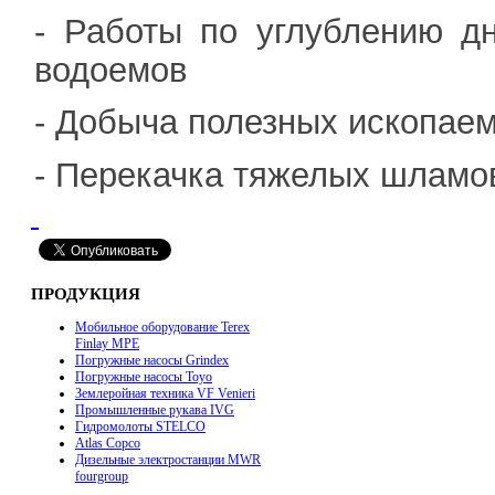
- Работы по углублению дн
водоемов
- Добыча полезных ископае
- Перекачка тяжелых шламо
ПРОДУКЦИЯ
Мобильное оборудование Terex
Finlay MPE
Погружные насосы Grindex
Погружные насосы Toyo
Землеройная техника VF Venieri
Промышленные рукава IVG
Гидромолоты STELCO
Atlas Copco
Дизельные электростанции MWR
fourgroup