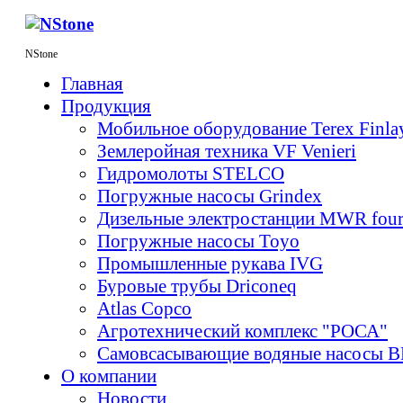
NStone
Главная
Продукция
Мобильное оборудование Terex Finl
Землеройная техника VF Venieri
Гидромолоты STELCO
Погружные насосы Grindex
Дизельные электростанции MWR fou
Погружные насосы Toyo
Промышленные рукава IVG
Буровые трубы Driconeq
Atlas Copco
Агротехнический комплекс "РОСА"
Самовсасывающие водяные насосы 
О компании
Новости