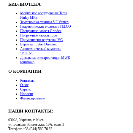
БИБЛИОТЕКА
Мобильное оборудование Terex
Finlay MPE
Землеройная техника VF Venieri
Гидравлические молоты STELCO
Погружные насосы Grindex
Погружные насосы Toyo
Промышленные рукава IVG
Буровые трубы Driconeq
Агротехнический комплекс
"РОСА"
Дизельные электростанции MWR
fourgroup
О КОМПАНИИ
Контакты
О нас
Сервис
Новости
Финансирование
НАШИ КОНТАКТЫ:
03028, Украина, г. Киев,
ул. Большая Китаевская, 10А, офис 3
Телефон: +38 (044) 569 76 62