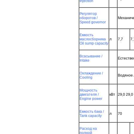
Injection
Регулятор
оборотов /
Механиче
Speed governor
nt
Емкость
маслосборника
л
7,7
7,
Oil sump capacity
Всасывание /
Естествен
Intake
Охлаждение /
Водяное 
Cooling
Мощность
двигателя /
кВт
29,0 29,0
Engine power
Емкость бака /
л
70
Tank capacity
Расход на
полной