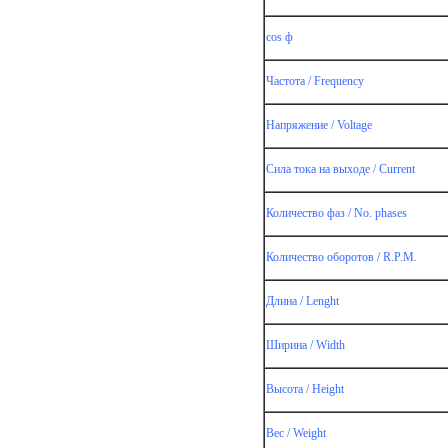
cos ф
Частота / Frequency
Напряжение / Voltage
Сила тока на выходе / Current
Количество фаз / No. phases
ский
Количество оборотов / R.P.M.
Длина / Lenght
Ширина / Width
Высота / Height
Вес / Weight