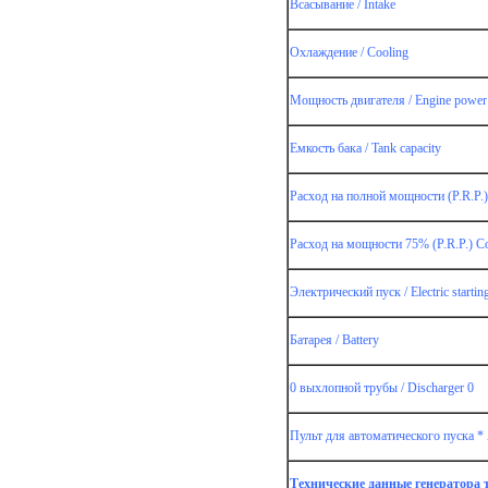
Всасывание / Intake
ator
cal
Охлаждение / Cooling
Мощность двигателя / Engine power
й
Емкость бака / Tank capacity
s
Расход на полной мощности (P.R.P.)
Расход на мощности 75% (P.R.P.) Co
4
Электрический пуск / Electric startin
4
4
4
Батарея / Battery
о
0 выхлопной трубы / Discharger 0
Пульт для автоматического пуска * A
Технические данные генератора то