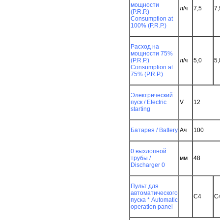
мощности
л/ч
7,5
7,
(P.R.P.)
Consumption at
кий
100% (P.R.P.)
Расход на
ника
мощности 75%
(P.R.P.)
л/ч
5,0
5,
Consumption at
75% (P.R.P.)
Электрический
пуск / Electric
V
12
starting
Батарея / Battery
Ач
100
0 выхлопной
трубы /
мм
48
Discharger 0
Пульт для
е
автоматического
C4
C
пуска * Automatic
ное
operation panel