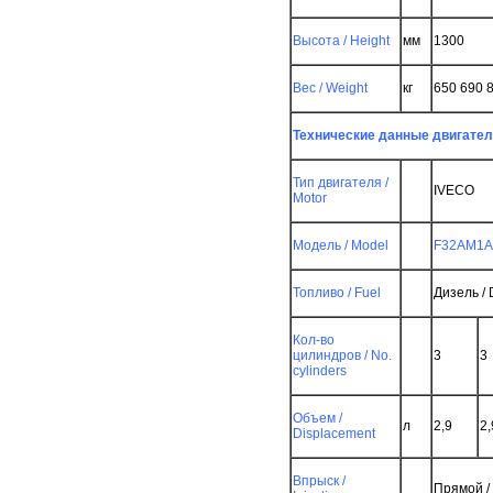
Высота / Height
мм
1300
Вес / Weight
кг
650 690 
Техн
ические
данные двигателя 
Тип двигателя /
IVECO
Motor
Модель / Model
F32AM1A
Топливо / Fuel
Дизель / 
Кол-во
цилиндров / No.
3
3
cylinders
Объем /
л
2,9
2,
Displacement
Впрыск /
Прямой / 