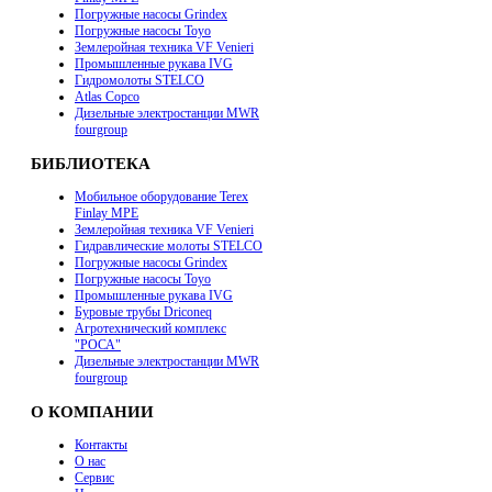
Погружные насосы Grindex
Погружные насосы Toyo
Землеройная техника VF Venieri
Промышленные рукава IVG
Гидромолоты STELCO
Atlas Copco
Дизельные электростанции MWR
fourgroup
БИБЛИОТЕКА
Мобильное оборудование Terex
Finlay MPE
Землеройная техника VF Venieri
Гидравлические молоты STELCO
Погружные насосы Grindex
Погружные насосы Toyo
Промышленные рукава IVG
Буровые трубы Driconeq
Агротехнический комплекс
"РОСА"
Дизельные электростанции MWR
fourgroup
О КОМПАНИИ
Контакты
О нас
Сервис