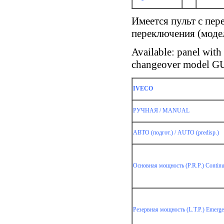
Имеется пульт с пе
on
переключения (мо
Available: panel wi
changeover model
IVECO
РУЧНАЯ / MANUAL
АВТО (подгот.) / AUTO (predisp.)
Основная мощность (P.R.P.) Continu
on
Резервная мощность (L.T.P.) Emerge