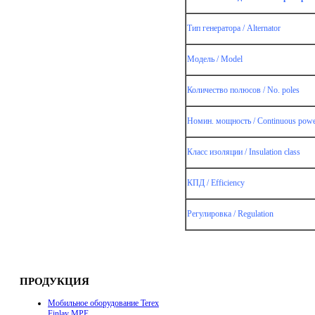
Тип генератора / Alternator
Модель / Model
Количество полюсов / No. poles
Номин. мощность / Continuous pow
Класс изоляции / Insulation class
КПД / Efficiency
Регулировка / Regulation
ка
ПРОДУКЦИЯ
ая
Мобильное оборудование Terex
Finlay MPE