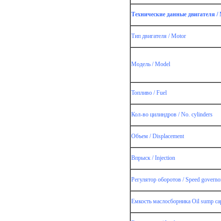
Технические данные двигателя / M
Тип двигателя / Motor
Модель / Model
Топливо / Fuel
еского
Кол-во цилиндров / No. cylinders
Объем / Displacement
Впрыск / Injection
Регулятор оборотов / Speed governo
Емкость маслосборника Oil sump cap
ческие
е
атора