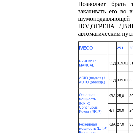
Позволяет брать 
о
закачивать его во 
шумоподавляющ
ПОДОГРЕВА ДВИГА
автоматическим пус
IVECO
25 i
30
РУЧНАЯ /
КОД
319.01
3
MANUAL
АВТО (подгот.) /
КОД
339.01
3
AUTO (predisp.)
Основная
КВА
25,0
30
мощность
(P.R.P.)
Continuous
кВт
20,0
24
Power (P.R.P.)
Резервная
КВА
27,0
33
мощность (L.T.P.)
Emergency