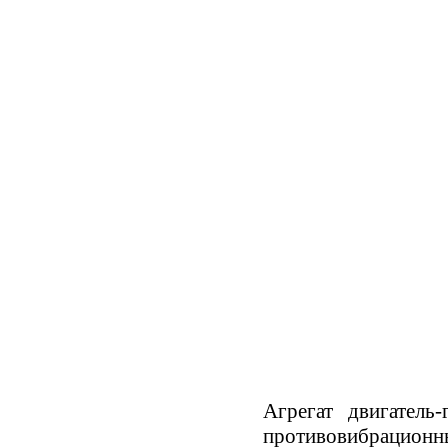
е
о
Агрегат двигатель
противовибрационн