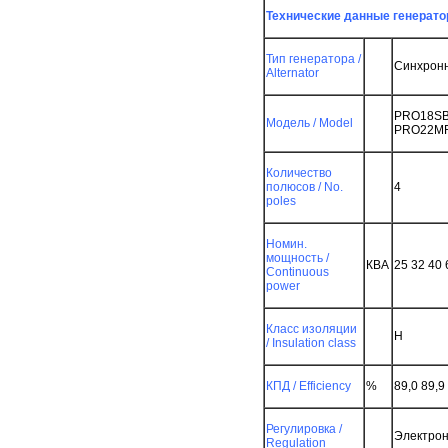
Технические данные генератора
ие
Тип генератора /
Синхронн
Alternator
PRO18SB
Модель / Model
PRO22MF
Количество
полюсов / No.
4
poles
Номин.
мощность /
КВА
25 32 40 
Continuous
power
Класс изоляции
H
/ Insulation class
КПД / Efficiency
%
89,0 89,9
Регулировка /
Электронн
Regulation