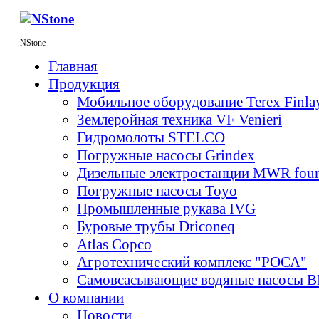
E
ЛИ
NStone
LS
Главная
Продукция
O
Мобильное оборудование Terex Finl
Землеройная техника VF Venieri
Гидромолоты STELCO
Погружные насосы Grindex
Дизельные электростанции MWR fou
Погружные насосы Toyo
Промышленные рукава IVG
Буровые трубы Driconeq
Atlas Copco
Агротехнический комплекс "РОСА"
Самовсасывающие водяные насосы 
О компании
Новости