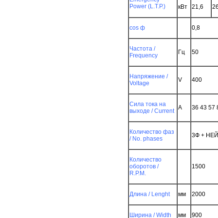
Power (L.T.P.)
кВт
21,6
26
cos ф
0,8
Частота /
Гц
50
Frequency
Напряжение /
V
400
Voltage
ческие
Сила тока на
е
A
36 43 57 
выходе / Current
теля
Количество фаз
cal
3Ф + НЕ
/ No. phases
Количество
оборотов /
1500
R.P.M.
Длина / Lenght
мм
2000
Ширина / Width
мм
900