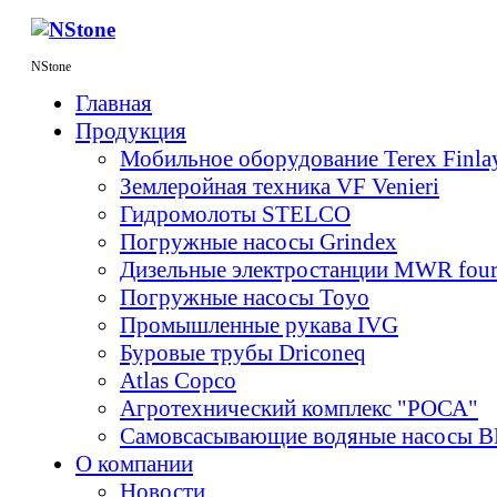
NStone
Главная
Продукция
Мобильное оборудование Terex Finl
Землеройная техника VF Venieri
Гидромолоты STELCO
Погружные насосы Grindex
Дизельные электростанции MWR fou
Погружные насосы Toyo
Промышленные рукава IVG
Буровые трубы Driconeq
Atlas Copco
Агротехнический комплекс "РОСА"
Самовсасывающие водяные насосы 
О компании
Новости