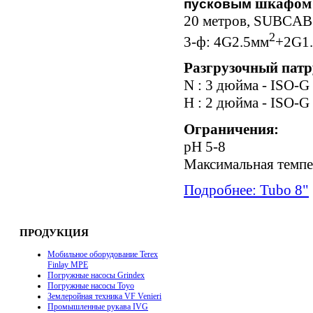
шкафом
пусковым
20 метров, SUBCAB
2
3-ф: 4G2.5мм
+2G1
Разгрузочный патр
N : 3 дюйма - ISO-G
H : 2 дюйма - ISO-G
Ограничения:
pH 5-8
Максимальная темпе
Подробнее: Tubo 8"
ПРОДУКЦИЯ
Мобильное оборудование Terex
Finlay MPE
Погружные насосы Grindex
Погружные насосы Toyo
Землеройная техника VF Venieri
Промышленные рукава IVG