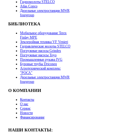
Гидромолоты STELCO
Atlas Copco
Дизельные электростанции MWR
fourgroup
БИБЛИОТЕКА
Мобильное оборудование Terex
Finlay MPE
Землеройная техника VF Venieri
Гидравлические молоты STELCO
Погружные насосы Grindex
Погружные насосы Toyo
Промышленные рукава IVG
Буровые трубы Driconeq
Агротехнический комплекс
"РОСА"
Дизельные электростанции MWR
fourgroup
О КОМПАНИИ
Контакты
О нас
Сервис
Новости
Финансирование
НАШИ КОНТАКТЫ: