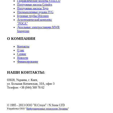
Гидравлические молоты STELCO
Погружные насосы Grindex
Погружные насосы Toyo
Промышленные рукава IVG
Буровые трубы Driconeq
Агротехнический комплекс
"РОСА"
Дизельные электростанции MWR
fourgroup
О КОМПАНИИ
Контакты
О нас
Сервис
Новости
Финансирование
НАШИ КОНТАКТЫ:
03028, Украина, г. Киев,
ул. Большая Китаевская, 10А, офис 3
Телефон: +38 (044) 569 76 62
© 1995 - 2013 ООО "Н.Стоун" / N.Stone LTD
Разработка ООО "
Информационные технологии Украины
"