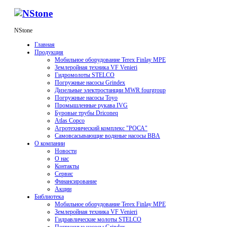
NStone
Главная
Продукция
Мобильное оборудование Terex Finlay MPE
Землеройная техника VF Venieri
Гидромолоты STELCO
Погружные насосы Grindex
Дизельные электростанции MWR fourgroup
Погружные насосы Toyo
Промышленные рукава IVG
Буровые трубы Driconeq
Atlas Copco
Агротехнический комплекс "РОСА"
Самовсасывающие водяные насосы BBA
О компании
Новости
О нас
Контакты
Сервис
Финансирование
Акции
Библиотека
Мобильное оборудование Terex Finlay MPE
Землеройная техника VF Venieri
Гидравлические молоты STELCO
Погружные насосы Grindex