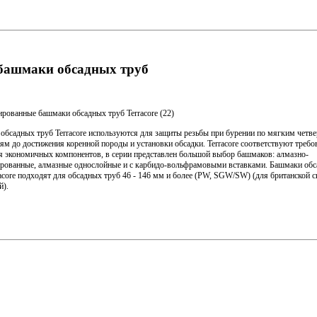
башмаки обсадных труб
рованные башмаки обсадных труб Terracore (22)
обсадных труб Terracore используются для защиты резьбы при бурении по мягким четв
ям до достижения коренной породы и установки обсадки. Terracore соответствуют треб
я экономичных компонентов, в серии представлен большой выбор башмаков: алмазно-
рованные, алмазные однослойные и с карбидо-вольфрамовыми вставками. Башмаки об
racore подходят для обсадных труб 46 - 146 мм и более (PW, SGW/SW) (для британской 
й).