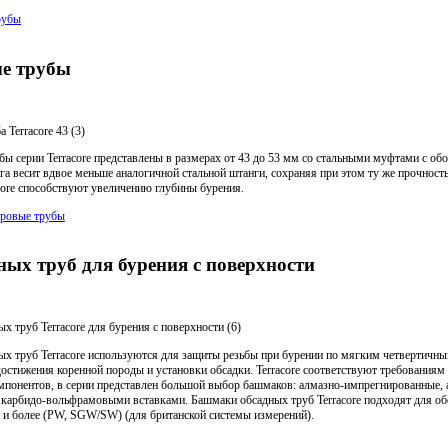
рубы
е трубы
Terracore 43 (3)
 серии Terracore представлены в размерах от 43 до 53 мм со стальными муфтами с об
а весит вдвое меньше аналогичной стальной штанги, сохраняя при этом ту же прочност
ore способствуют увеличению глубины бурения.
уровые трубы
ых труб для бурения с поверхности
х труб Terracore для бурения с поверхности (6)
х труб Terracore используются для защиты резьбы при бурении по мягким четвертичн
остижения коренной породы и установки обсадки. Terracore соответствуют требованиям
понентов, в серии представлен большой выбор башмаков: алмазно-импрегнированные,
 карбидо-вольфрамовыми вставками. Башмаки обсадных труб Terracore подходят для о
м и более (PW, SGW/SW) (для британской системы измерений).