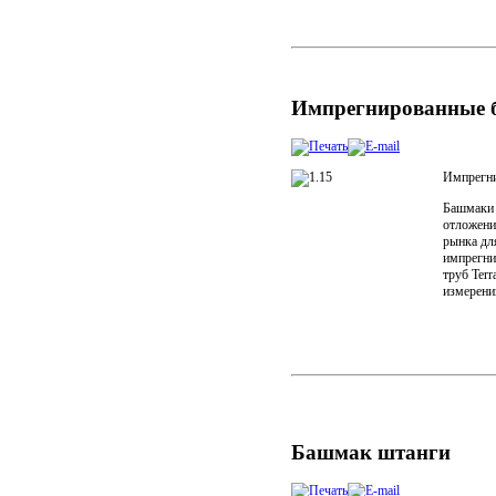
Импрегнированные 
Импрегни
Башмаки 
отложени
рынка дл
импрегни
труб Ter
измерени
Башмак штанги