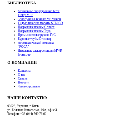
БИБЛИОТЕКА
Мобильное оборудование Terex
Finlay MPE
Землеройная техника VF Venieri
Гидравлические молоты STELCO
Погружные насосы Grindex
Погружные насосы Toyo
Промышленные рукава IVG
Буровые трубы Driconeq
Агротехнический комплекс
"РОСА"
Дизельные электростанции MWR
fourgroup
О КОМПАНИИ
Контакты
О нас
Сервис
Новости
Финансирование
НАШИ КОНТАКТЫ:
03028, Украина, г. Киев,
ул. Большая Китаевская, 10А, офис 3
Телефон: +38 (044) 569 76 62