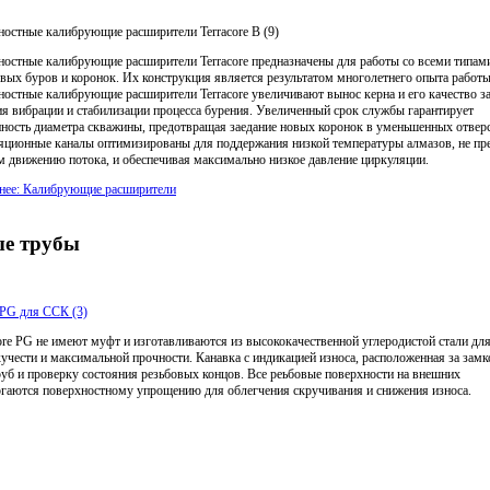
остные калибрующие расширители Terracore B (9)
остные калибрующие расширители Terracore предназначены для работы со всеми типам
вых буров и коронок. Их конструкция является результатом многолетнего опыта работы
остные калибрующие расширители Terracore увеличивают вынос керна и его качество за
я вибрации и стабилизации процесса бурения. Увеличенный срок службы гарантирует
ность диаметра скважины, предотвращая заедание новых коронок в уменьшенных отвер
ционные каналы оптимизированы для поддержания низкой температуры алмазов, не пр
м движению потока, и обеспечивая максимально низкое давление циркуляции.
нее: Калибрующие расширители
ые трубы
 PG для ССК (3)
re PG не имеют муфт и изготавливаются из высококачественной углеродистой стали дл
кучести и максимальной прочности. Канавка с индикацией износа, расположенная за зам
уб и проверку состояния резьбовых концов. Все реьбовые поверхности на внешних
ргаются поверхностному упрощению для облегчения скручивания и снижения износа.