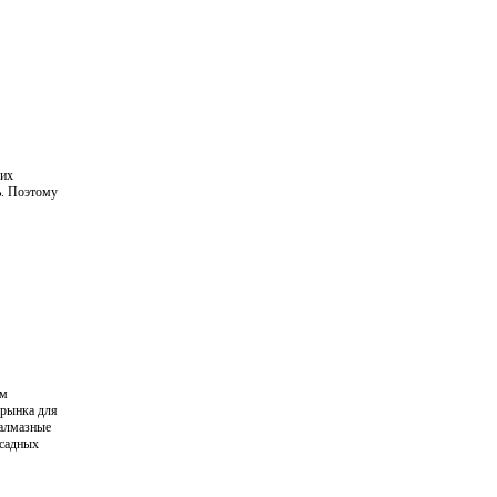
оих
ь. Поэтому
ым
 рынка для
 алмазные
бсадных