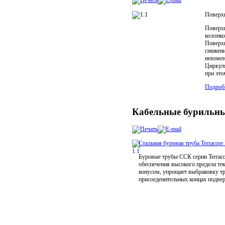
Поверхн
Поверхн
колонко
Поверхн
снижени
неизмен
Циркуля
при это
Подроб
Кабельные бурильн
Стальная буровая труба Terracore
Буровые трубы ССК серии Terraco
обеспечения высокого предела те
конусом, упрощает выбраковку тр
присоеденительных концах подве