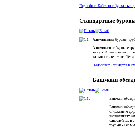
Подробнее: Кабельные бурильные т
Стандартные буровы
Алюминиевая буровая труба 
Алюминиевые буровые трубы
концов. Алюминиевая штанг
алюминиевые штанги Terrac
Подробнее: Стандартные б
Башмаки обсадн
Башмаки обсадны
Башмаки обсадны
отложениям до д
экономичных ком
однослойные и с
труб 46 - 146 м