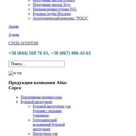
Погружные насосы Toyo
Промышленные рукава IVG
Буровые трубы Driconeq
Агротехнический комплекс "РОСА"
Акции
Админ
СТАТЬ АГЕНТОМ
+38 (044) 569 76 61, +38 (067) 408-43-61
Продукция компании Atlas
Copco
Портативные компрессоры
Буровой инструмент
Буровой инструмент для
бурения с верхним
ударником
Геотехнический
колонковый буровой
инструмент
Инструмент для