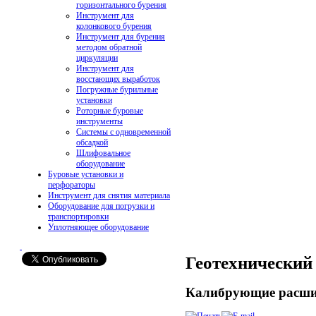
горизонтального бурения
Инструмент для
колонкового бурения
Инструмент для бурения
методом обратной
циркуляции
Инструмент для
восстающих выработок
Погружные бурильные
установки
Роторные буровые
инструменты
Системы с одновременной
обсадкой
Шлифовальное
оборудование
Буровые установки и
перфораторы
Инструмент для снятия материала
Оборудование для погрузки и
транспортировки
Уплотняющее оборудование
Геотехнический
Калибрующие расши