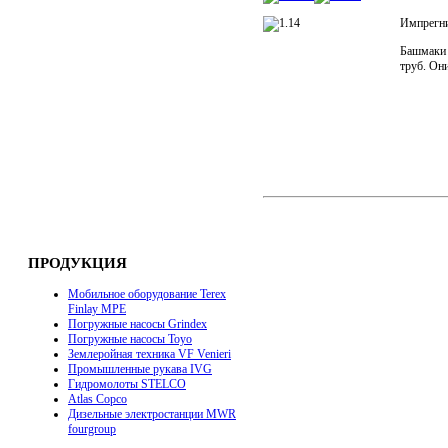
Импрегни
Башмаки 
труб. Он
ПРОДУКЦИЯ
Мобильное оборудование Terex
Finlay MPE
Погружные насосы Grindex
Погружные насосы Toyo
Землеройная техника VF Venieri
Промышленные рукава IVG
Гидромолоты STELCO
Atlas Copco
Дизельные электростанции MWR
fourgroup