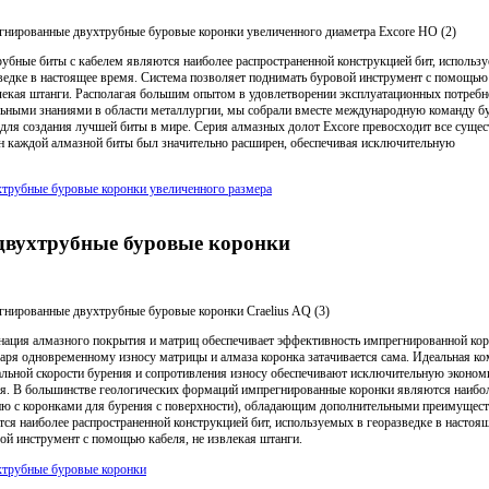
нированные двухтрубные буровые коронки увеличенного диаметра Excore HO (2)
убные биты с кабелем являются наиболее распространенной конструкцией бит, использ
ведке в настоящее время. Система позволяет поднимать буровой инструмент с помощью
лекая штанги. Располагая большим опытом в удовлетворении эксплуатационных потребн
ьными знаниями в области металлургии, мы собрали вместе международную команду б
 для создания лучшей биты в мире. Серия алмазных долот Excore превосходит все сущ
н каждой алмазной биты был значительно расширен, обеспечивая исключительную
трубные буровые коронки увеличенного размера
вухтрубные буровые коронки
нированные двухтрубные буровые коронки Craelius AQ (3)
ация алмазного покрытия и матриц обеспечивает эффективность импрегнированной кор
аря одновременному износу матрицы и алмаза коронка затачивается сама. Идеальная к
льной скорости бурения и сопротивления износу обеспечивают исключительную эконом
я. В большинстве геологических формаций импрегнированные коронки являются наибо
ю с коронками для бурения с поверхности), обладающим дополнительными преимущест
ся наиболее распространенной конструкцией бит, используемых в георазведке в настоящ
ой инструмент с помощью кабеля, не извлекая штанги.
хтрубные буровые коронки