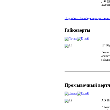
Для уд
ассорт
Подробнее: Калибрующие расширит
Гайковерты
18" Rig
Proper 
and bre
selectio
Промывочный вертл
AO 18/
A water