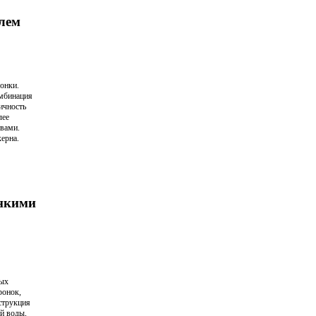
лем
онки.
омбинация
ичность
лее
вами.
ерна.
онкими
ных
ронок,
струкция
й воды,