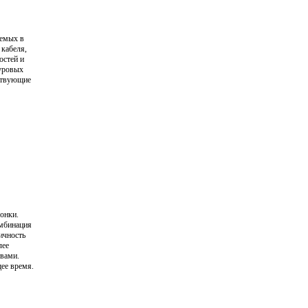
уемых в
 кабеля,
остей и
уровых
ествующие
онки.
омбинация
ичность
лее
вами.
ее время.