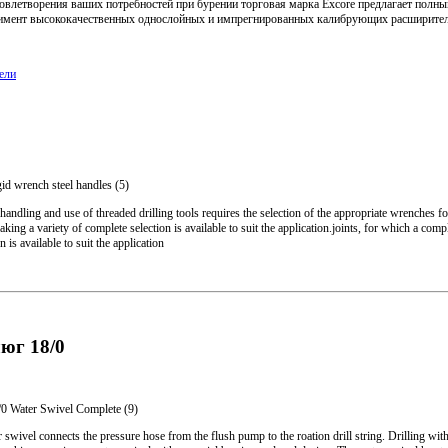
овлетворения ваших потребностей при бурении торговая марка Excore предлагает полны
имент высококачественных однослойных и импрегнированных калибрующих расширител
ели
id wrench steel handles (5)
handling and use of threaded drilling tools requires the selection of the appropriate wrenches f
aking a variety of complete selection is available to suit the application.joints, for which a comp
n is available to suit the application
юг 18/0
0 Water Swivel Complete (9)
 swivel connects the pressure hose from the flush pump to the roation drill string. Drilling wit