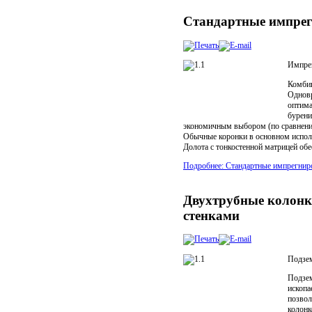
Стандартные импрег
Импрег
Комбин
Одновр
оптима
бурени
экономичным выбором (по сравнени
Обычные коронки в основном исполь
Долота с тонкостенной матрицей об
Подробнее: Стандартные импрегниро
Двухтрубные колонк
стенками
Подзе
Подзем
ископа
позвол
колонк