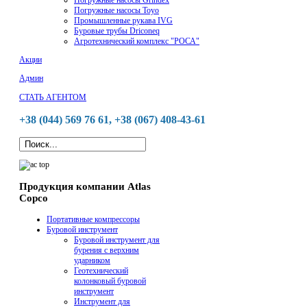
Погружные насосы Toyo
Промышленные рукава IVG
Буровые трубы Driconeq
Агротехнический комплекс "РОСА"
Акции
Админ
СТАТЬ АГЕНТОМ
+38 (044) 569 76 61, +38 (067) 408-43-61
Продукция компании Atlas
Copco
Портативные компрессоры
Буровой инструмент
Буровой инструмент для
бурения с верхним
ударником
Геотехнический
колонковый буровой
инструмент
Инструмент для