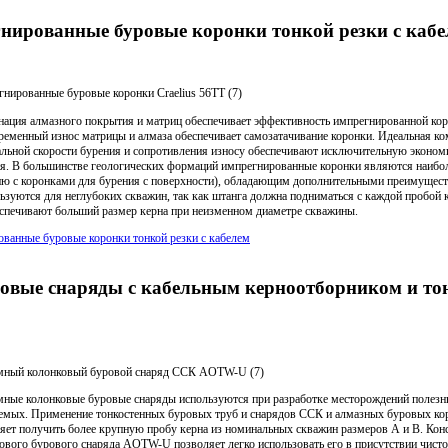
нированные буровые коронки тонкой резки с кабе
нированные буровые коронки Craelius 56TT (7)
ация алмазного покрытия и матриц обеспечивает эффективность импрегнированной кор
еменный износ матрицы и алмаза обеспечивает самозатачивание коронки. Идеальная к
льной скорости бурения и сопротивления износу обеспечивают исключительную эконом
я. В большинстве геологических формаций импрегнированные коронки являются наибо
ю с коронками для бурения с поверхности), обладающим дополнительными преимущест
зуются для неглубоких скважин, так как штанга должна подниматься с каждой пробой к
еспечивают больший размер керна при неизменном диаметре скважины.
ванные буровые коронки тонкой резки с кабелем
овые снаряды с кабельным керноотборником и т
мный колонковый буровой снаряд ССК AOTW-U (7)
ные колонковые буровые снаряды используются при разработке месторождений полез
емых. Применение тонкостенных буровых труб и снарядов ССК и алмазных буровых ко
яет получить более крупную пробу керна из номинальных скважин размеров А и В. Кон
ового бурового снаряда AOTW-U позволяет легко использовать его в присутствии чисто