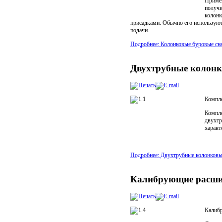
Примен
получи
колонк
присадками. Обычно его используют
подачи.
Подробнее: Колонковые буровые с
Двухтрубные колонк
Компле
Компле
двухтр
характ
Подробнее: Двухтрубные колонковы
Калибрующие расши
Калибр