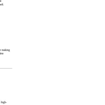
й
ей.
or making
lete
h high-