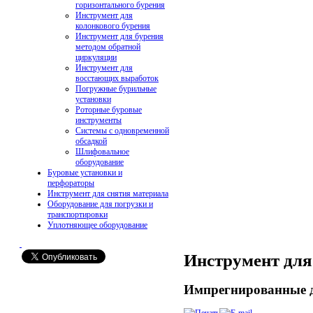
горизонтального бурения
Инструмент для
колонкового бурения
Инструмент для бурения
методом обратной
циркуляции
Инструмент для
восстающих выработок
Погружные бурильные
установки
Роторные буровые
инструменты
Системы с одновременной
обсадкой
Шлифовальное
оборудование
Буровые установки и
перфораторы
Инструмент для снятия материала
Оборудование для погрузки и
транспортировки
Уплотняющее оборудование
Инструмент для
Импрегнированные д