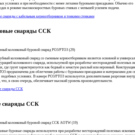
мных условиях и при необходимости с менее легкими буровыми присадками. Обычно его
одах в режиме высокоскоростных буровых станках с меньшей усилием подачи.
е снаряды с кабельным керноотборником и тонкими стенками
ковые снаряды ССК
ный колонковый буровой снаряд PO3/PTO3 (29)
убный колонковый снаряд со съемным керноотборником является основной и универса
урацией колонкового снаряда, используемой при разработке месторождений полезных 
ах, где грунт характеризуется как бедный и зачастую рыхлый или неровный. Конструкци
O3 предназначена для облегчения работы с буровыми присадками и материалами для 
в подобных условиях. В камере PO3/PTO3 используется дополнительная разрезная внут
, что, в свою очередь, обеспечивает высокий уровень производительности.
ые снаряды ССК
е снаряды ССК
мный колонковый буровой снаряд ССК AOTW (19)
овые буровые снаряды используются при разработке месторождений полезных ископае