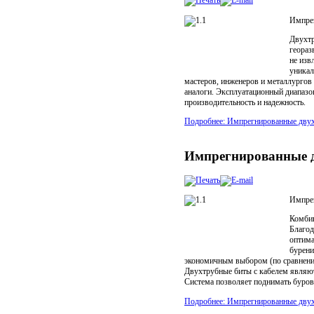
Импрег
Двухтр
геораз
не изв
уникал
мастеров, инженеров и металлургов
аналоги. Эксплуатационный диапазо
производительность и надежность.
Подробнее: Импрегнированные двух
Импрегнированные д
Импрег
Комбин
Благод
оптима
бурени
экономичным выбором (по сравнени
Двухтрубные биты с кабелем являют
Система позволяет поднимать буров
Подробнее: Импрегнированные дву