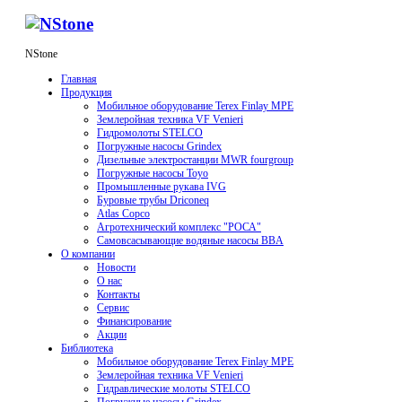
NStone
Главная
Продукция
Мобильное оборудование Terex Finlay MPE
Землеройная техника VF Venieri
Гидромолоты STELCO
Погружные насосы Grindex
Дизельные электростанции MWR fourgroup
Погружные насосы Toyo
Промышленные рукава IVG
Буровые трубы Driconeq
Atlas Copco
Агротехнический комплекс "РОСА"
Самовсасывающие водяные насосы BBA
О компании
Новости
О нас
Контакты
Сервис
Финансирование
Акции
Библиотека
Мобильное оборудование Terex Finlay MPE
Землеройная техника VF Venieri
Гидравлические молоты STELCO
Погружные насосы Grindex