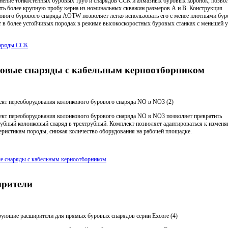
ение тонкостенных буровых труб и снарядов ССК и алмазных буровых коронок, позво
ть более крупную пробу керна из номинальных скважин размеров А и В. Конструкция
ового бурового снаряда AOTW позволяет легко использовать его с менее плотными бу
 в более устойчивых породах в режиме высокоскоростных буровых станках с меньшей 
наряды ССК
овые снаряды с кабельным керноотборником
кт переоборудования колонкового бурового снаряда NO в NO3 (2)
кт переоборудования колонкового бурового снаряда NO в NO3 позволяет превратить
убный колонковый снаряд в трехтрубный. Комплект позволяет адаптироваться к изме
еристикам породы, снижая количество оборудования на рабочей площадке.
е снаряды с кабельным керноотборником
рители
ующие расширители для прямых буровых снарядов серии Excore (4)