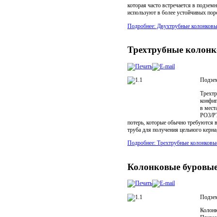
которая часто встречается в подзе
используют в более устойчивых пор
Подробнее: Двухтрубные колонковы
Трехтрубные колон
Подзем
Трехтр
конфиг
в мест
PO3/PT
потерь, которые обычно требуются 
труба для получения цельного керна
Подробнее: Трехтрубные колонков
Колонковые буровы
Подзе
Колонк