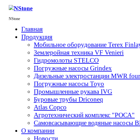
NStone
Главная
Продукция
Мобильное оборудование Terex Finl
Землеройная техника VF Venieri
Гидромолоты STELCO
Погружные насосы Grindex
Дизельные электростанции MWR fou
Погружные насосы Toyo
Промышленные рукава IVG
Буровые трубы Driconeq
Atlas Copco
Агротехнический комплекс "РОСА"
Самовсасывающие водяные насосы 
О компании
Новости