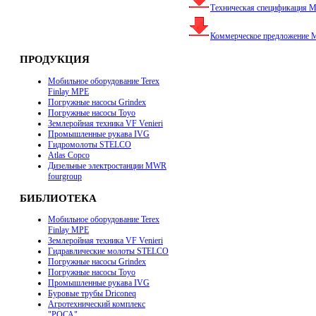
Техническая спецификация M
Коммерческое предложение 
ПРОДУКЦИЯ
Мобильное оборудование Terex
Finlay MPE
Погружные насосы Grindex
Погружные насосы Toyo
Землеройная техника VF Venieri
Промышленные рукава IVG
Гидромолоты STELCO
Atlas Copco
Дизельные электростанции MWR
fourgroup
БИБЛИОТЕКА
Мобильное оборудование Terex
Finlay MPE
Землеройная техника VF Venieri
Гидравлические молоты STELCO
Погружные насосы Grindex
Погружные насосы Toyo
Промышленные рукава IVG
Буровые трубы Driconeq
Агротехнический комплекс
"РОСА"